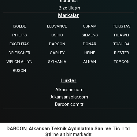
Kurumsal
Bize Ulaşın
Markalar
ISOLDE
LEDVANCE
OSRAM
PEKISTAS
PHILIPS
USHIO
SIEMENS
HUAWEI
EXCELITAS
DARCON
DONAR
TOSHIBA
DR.FISCHER
CARLEY
HEINE
RIESTER
WELCH ALLYN
SYLVANIA
ALKAN
TOPCON
RUSCH
Linkler
Alkansan.com
Alkansansolar.com
Darcon.com.tr
DARCON
,
Alkansan Teknik Aydınlatma San. ve Tic. Ltd.
Şti.
’ne ait bir markadır.