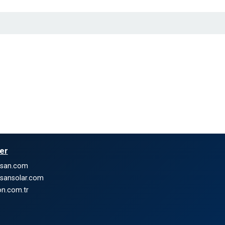
ler
nsan.com
sansolar.com
n.com.tr