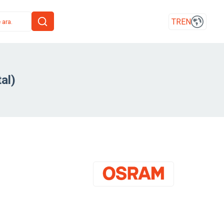
TR
EN
al)