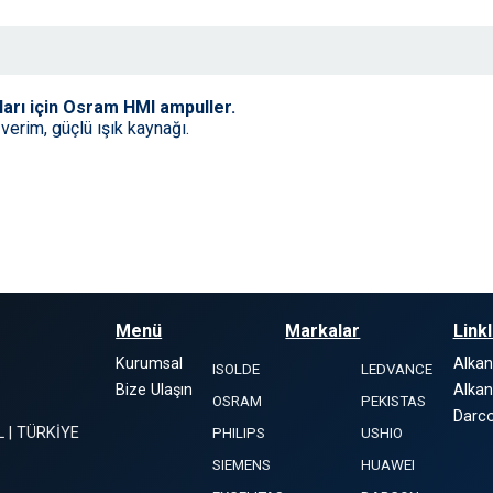
ları için Osram HMI ampuller.
 verim, güçlü ışık kaynağı.
Menü
Markalar
Link
Kurumsal
Alka
ISOLDE
LEDVANCE
Bize Ulaşın
Alkan
OSRAM
PEKISTAS
Darco
L | TÜRKİYE
PHILIPS
USHIO
SIEMENS
HUAWEI