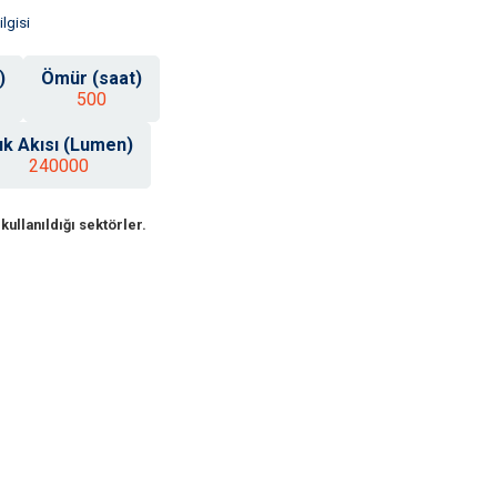
lgisi
)
Ömür (saat)
500
şık Akısı (Lumen)
240000
kullanıldığı sektörler.