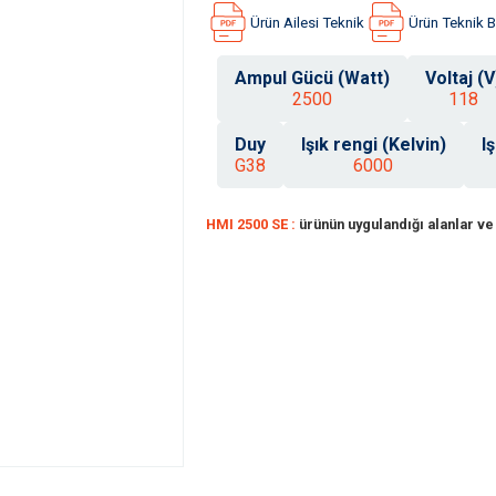
Ürün Ailesi Teknik
Ürün Teknik Bi
Ampul Gücü (Watt)
Voltaj (V
2500
118
Duy
Işık rengi (Kelvin)
I
G38
6000
HMI 2500 SE :
ürünün uygulandığı alanlar ve 