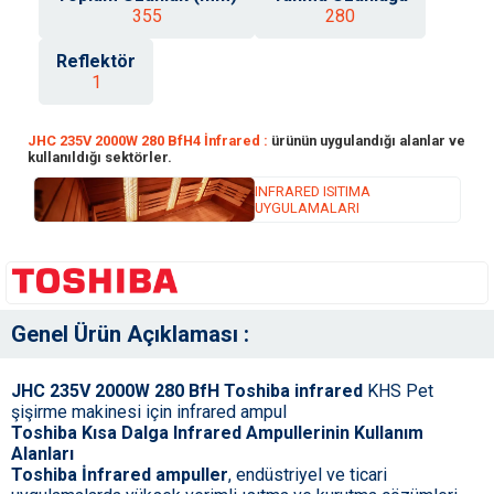
355
280
Reflektör
1
JHC 235V 2000W 280 BfH4 İnfrared :
ürünün uygulandığı alanlar ve
kullanıldığı sektörler.
INFRARED ISITIMA
UYGULAMALARI
Genel Ürün Açıklaması :
JHC 235V 2000W 280 BfH Toshiba infrared
KHS Pet
şişirme makinesi için infrared ampul
Toshiba Kısa Dalga Infrared Ampullerinin Kullanım
Alanları
Toshiba İnfrared ampuller
, endüstriyel ve ticari