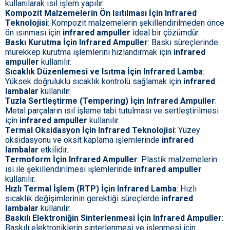
kullanılarak ısıl işlem yapılır.
Kompozit Malzemelerin Ön Isıtılması İçin Infrared
Teknolojisi
: Kompozit malzemelerin şekillendirilmeden önce
ön ısınması için
infrared ampuller
ideal bir çözümdür.
Baskı Kurutma İçin Infrared Ampuller
: Baskı süreçlerinde
mürekkep kurutma işlemlerini hızlandırmak için
infrared
ampuller
kullanılır.
Sıcaklık Düzenlemesi ve Isıtma İçin Infrared Lamba
:
Yüksek doğruluklu sıcaklık kontrolü sağlamak için
infrared
lambalar
kullanılır.
Tuzla Sertleştirme (Tempering) İçin Infrared Ampuller
:
Metal parçaların ısıl işleme tabi tutulması ve sertleştirilmesi
için
infrared ampuller
kullanılır.
Termal Oksidasyon İçin Infrared Teknolojisi
: Yüzey
oksidasyonu ve oksit kaplama işlemlerinde
infrared
lambalar
etkilidir.
Termoform İçin Infrared Ampuller
: Plastik malzemelerin
ısı ile şekillendirilmesi işlemlerinde
infrared ampuller
kullanılır.
Hızlı Termal İşlem (RTP) İçin Infrared Lamba
: Hızlı
sıcaklık değişimlerinin gerektiği süreçlerde
infrared
lambalar
kullanılır.
Baskılı Elektroniğin Sinterlenmesi İçin Infrared Ampuller
:
Baskılı elektroniklerin sinterlenmesi ve işlenmesi için