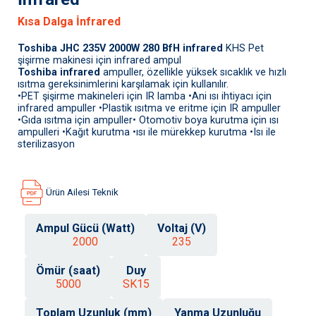
Kısa Dalga İnfrared
Toshiba JHC 235V 2000W 280 BfH infrared
KHS Pet
şişirme makinesi için infrared ampul
Toshiba infrared
ampuller, özellikle yüksek sıcaklık ve hızlı
ısıtma gereksinimlerini karşılamak için kullanılır.
•PET şişirme makineleri için IR lamba •Ani ısı ihtiyacı için
infrared ampuller •Plastik ısıtma ve eritme için IR ampuller
•Gıda ısıtma için ampuller• Otomotiv boya kurutma için ısı
ampulleri •Kağıt kurutma •ısı ile mürekkep kurutma •Isı ile
sterilizasyon
Ürün Ailesi Teknik
Ampul Gücü (Watt)
Voltaj (V)
2000
235
Ömür (saat)
Duy
5000
SK15
Toplam Uzunluk (mm)
Yanma Uzunluğu