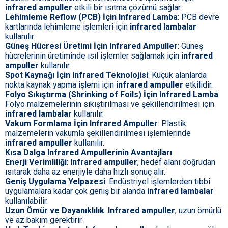
infrared ampuller
etkili bir ısıtma çözümü sağlar.
Lehimleme Reflow (PCB) İçin Infrared Lamba
: PCB devre
kartlarında lehimleme işlemleri için
infrared lambalar
kullanılır.
Güneş Hücresi Üretimi İçin Infrared Ampuller
: Güneş
hücrelerinin üretiminde ısıl işlemler sağlamak için
infrared
ampuller
kullanılır.
Spot Kaynağı İçin Infrared Teknolojisi
: Küçük alanlarda
nokta kaynak yapma işlemi için
infrared ampuller
etkilidir.
Folyo Sıkıştırma (Shrinking of Foils) İçin Infrared Lamba
:
Folyo malzemelerinin sıkıştırılması ve şekillendirilmesi için
infrared lambalar
kullanılır.
Vakum Formlama İçin Infrared Ampuller
: Plastik
malzemelerin vakumla şekillendirilmesi işlemlerinde
infrared ampuller
kullanılır.
Kısa Dalga Infrared Ampullerinin Avantajları
Enerji Verimliliği
:
Infrared ampuller
, hedef alanı doğrudan
ısıtarak daha az enerjiyle daha hızlı sonuç alır.
Geniş Uygulama Yelpazesi
: Endüstriyel işlemlerden tıbbi
uygulamalara kadar çok geniş bir alanda
infrared lambalar
kullanılabilir.
Uzun Ömür ve Dayanıklılık
:
Infrared ampuller
, uzun ömürlü
ve az bakım gerektirir.