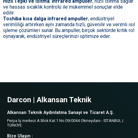
Hızlı Tepki ve Isıtma
:
Infrared ampuller
, hızlı ısınma sağlar
ve hassas sıcaklık kontrolü ile mükemmel sonuçlar elde
edilir.
Toshiba kısa dalga infrared ampuller
, endüstriyel
verimliliği artırırken aynı zamanda hızlı, güvenilir ve verimli ısıl
işleme çözümleri sunar. Bu ampuller, birçok sektörde kritik rol
oynayarak, endüstriyel süreçlerinizi optimize eder.
Darcon | Alkansan Teknik
Alkansan Teknik Aydınlatma Sanayi ve Ticaret A.Ş.
Perpa İş merkezi A Blok Kat:1 No:09/0044 Okmeydanı - İSTANBUL |
TÜRKİYE
Bize Ulaşın :