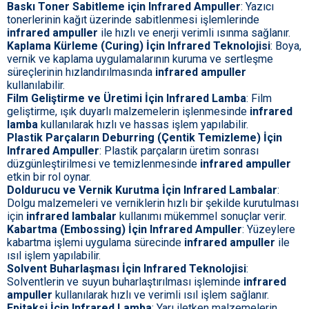
Baskı Toner Sabitleme için Infrared Ampuller
: Yazıcı
tonerlerinin kağıt üzerinde sabitlenmesi işlemlerinde
infrared ampuller
ile hızlı ve enerji verimli ısınma sağlanır.
Kaplama Kürleme (Curing) İçin Infrared Teknolojisi
: Boya,
vernik ve kaplama uygulamalarının kuruma ve sertleşme
süreçlerinin hızlandırılmasında
infrared ampuller
kullanılabilir.
Film Geliştirme ve Üretimi İçin Infrared Lamba
: Film
geliştirme, ışık duyarlı malzemelerin işlenmesinde
infrared
lamba
kullanılarak hızlı ve hassas işlem yapılabilir.
Plastik Parçaların Deburring (Çentik Temizleme) İçin
Infrared Ampuller
: Plastik parçaların üretim sonrası
düzgünleştirilmesi ve temizlenmesinde
infrared ampuller
etkin bir rol oynar.
Doldurucu ve Vernik Kurutma İçin Infrared Lambalar
:
Dolgu malzemeleri ve verniklerin hızlı bir şekilde kurutulması
için
infrared lambalar
kullanımı mükemmel sonuçlar verir.
Kabartma (Embossing) İçin Infrared Ampuller
: Yüzeylere
kabartma işlemi uygulama sürecinde
infrared ampuller
ile
ısıl işlem yapılabilir.
Solvent Buharlaşması İçin Infrared Teknolojisi
:
Solventlerin ve suyun buharlaştırılması işleminde
infrared
ampuller
kullanılarak hızlı ve verimli ısıl işlem sağlanır.
Epitaksi İçin Infrared Lamba
: Yarı iletken malzemelerin