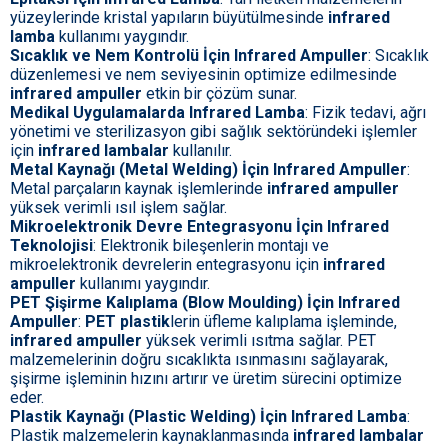
yüzeylerinde kristal yapıların büyütülmesinde
infrared
lamba
kullanımı yaygındır.
Sıcaklık ve Nem Kontrolü İçin Infrared Ampuller
: Sıcaklık
düzenlemesi ve nem seviyesinin optimize edilmesinde
infrared ampuller
etkin bir çözüm sunar.
Medikal Uygulamalarda Infrared Lamba
: Fizik tedavi, ağrı
yönetimi ve sterilizasyon gibi sağlık sektöründeki işlemler
için
infrared lambalar
kullanılır.
Metal Kaynağı (Metal Welding) İçin Infrared Ampuller
:
Metal parçaların kaynak işlemlerinde
infrared ampuller
yüksek verimli ısıl işlem sağlar.
Mikroelektronik Devre Entegrasyonu İçin Infrared
Teknolojisi
: Elektronik bileşenlerin montajı ve
mikroelektronik devrelerin entegrasyonu için
infrared
ampuller
kullanımı yaygındır.
PET Şişirme Kalıplama (Blow Moulding) İçin Infrared
Ampuller
:
PET plastik
lerin üfleme kalıplama işleminde,
infrared ampuller
yüksek verimli ısıtma sağlar. PET
malzemelerinin doğru sıcaklıkta ısınmasını sağlayarak,
şişirme işleminin hızını artırır ve üretim sürecini optimize
eder.
Plastik Kaynağı (Plastic Welding) İçin Infrared Lamba
:
Plastik malzemelerin kaynaklanmasında
infrared lambalar