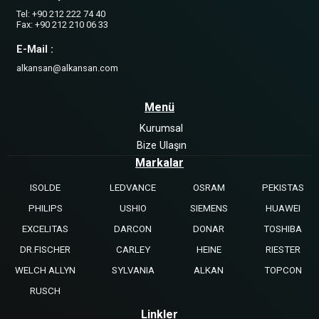
Tel: +90 212 222 74 40
Fax: +90 212 210 06 33
E-Mail :
alkansan@alkansan.com
Menü
Kurumsal
Bize Ulaşın
Markalar
ISOLDE
LEDVANCE
OSRAM
PEKISTAS
PHILIPS
USHIO
SIEMENS
HUAWEI
EXCELITAS
DARCON
DONAR
TOSHIBA
DR.FISCHER
CARLEY
HEINE
RIESTER
WELCH ALLYN
SYLVANIA
ALKAN
TOPCON
RUSCH
Linkler