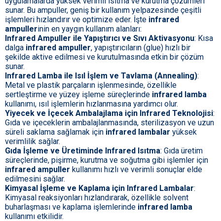
uygulamalarda yüksek verimli ısıtma ve kurutma çözümleri
sunar. Bu ampuller, geniş bir kullanım yelpazesinde çeşitli
işlemleri hızlandırır ve optimize eder. İşte
infrared
ampuller
inin en yaygın kullanım alanları:
Infrared Ampuller ile Yapıştırıcı ve Sıvı Aktivasyonu
: Kısa
dalga
infrared ampuller
, yapıştırıcıların (glue) hızlı bir
şekilde aktive edilmesi ve kurutulmasında etkin bir çözüm
sunar.
Infrared Lamba ile Isıl İşlem ve Tavlama (Annealing)
:
Metal ve plastik parçaların işlenmesinde, özellikle
sertleştirme ve yüzey işleme süreçlerinde
infrared lamba
kullanımı, ısıl işlemlerin hızlanmasına yardımcı olur.
Yiyecek ve İçecek Ambalajlama için Infrared Teknolojisi
:
Gıda ve içeceklerin ambalajlanmasında, sterilizasyon ve uzun
süreli saklama sağlamak için
infrared lambalar
yüksek
verimlilik sağlar.
Gıda İşleme ve Üretiminde Infrared Isıtma
: Gıda üretim
süreçlerinde, pişirme, kurutma ve soğutma gibi işlemler için
infrared ampuller
kullanımı hızlı ve verimli sonuçlar elde
edilmesini sağlar.
Kimyasal İşleme ve Kaplama için Infrared Lambalar
:
Kimyasal reaksiyonları hızlandırarak, özellikle solvent
buharlaşması ve kaplama işlemlerinde
infrared lamba
kullanımı etkilidir.