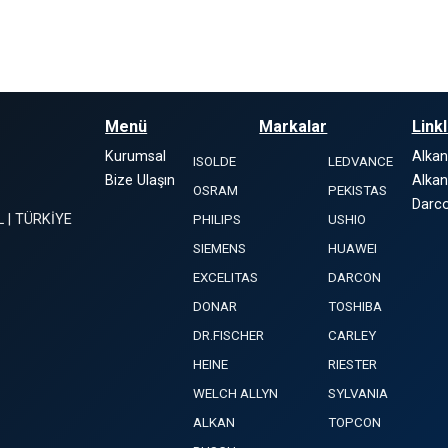
Menü
Markalar
Link
Kurumsal
Alka
ISOLDE
LEDVANCE
Bize Ulaşın
Alkan
OSRAM
PEKISTAS
Darco
L | TÜRKİYE
PHILIPS
USHIO
SIEMENS
HUAWEI
EXCELITAS
DARCON
DONAR
TOSHIBA
DR.FISCHER
CARLEY
HEINE
RIESTER
WELCH ALLYN
SYLVANIA
ALKAN
TOPCON