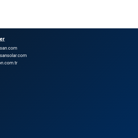
ler
nsan.com
sansolar.com
n.com.tr