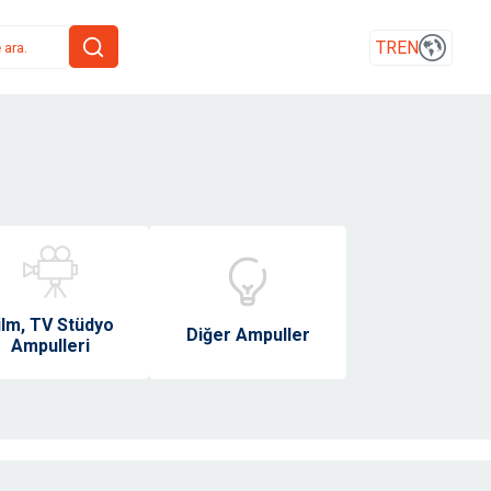
TR
EN
ilm, TV Stüdyo
Diğer Ampuller
Ampulleri