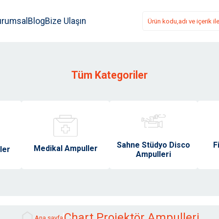
urumsal
Blog
Bize Ulaşın
Tüm Kategoriler
Sahne Stüdyo Disco
F
Medikal Ampuller
ler
Ampulleri
Chart Projektör Ampulleri
Ana sayfa