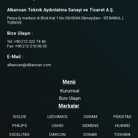
Alkansan Teknik Aydınlatma Sanayi ve Ticaret A.Ş.
Perpa İş merkezi A Blok Kat:1 No:09/0044 Okmeydanı - İSTANBUL |
TÜRKİYE
Bize Ulaşın :
Tel: +90 212 222 74 40
Fax: +90 212 210 06 33
E-Mail :
alkansan@alkansan.com
Menü
Kurumsal
Bize Ulaşın
Markalar
ISOLDE
LEDVANCE
OSRAM
PEKISTAS
PHILIPS
USHIO
SIEMENS
HUAWEI
EXCELITAS
DARCON
DONAR
TOSHIBA