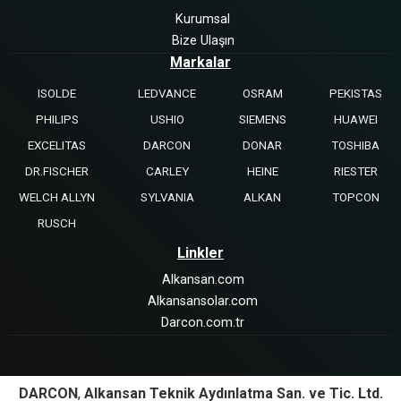
Kurumsal
Bize Ulaşın
Markalar
ISOLDE
LEDVANCE
OSRAM
PEKISTAS
PHILIPS
USHIO
SIEMENS
HUAWEI
EXCELITAS
DARCON
DONAR
TOSHIBA
DR.FISCHER
CARLEY
HEINE
RIESTER
WELCH ALLYN
SYLVANIA
ALKAN
TOPCON
RUSCH
Linkler
Alkansan.com
Alkansansolar.com
Darcon.com.tr
DARCON
,
Alkansan Teknik Aydınlatma San. ve Tic. Ltd.