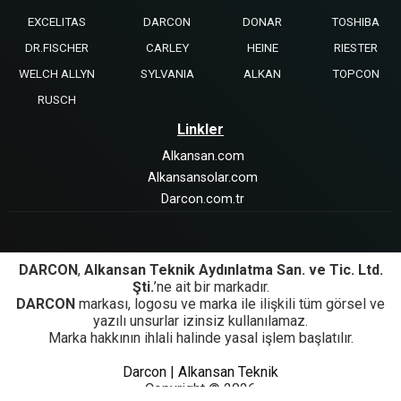
EXCELITAS
DARCON
DONAR
TOSHIBA
DR.FISCHER
CARLEY
HEINE
RIESTER
WELCH ALLYN
SYLVANIA
ALKAN
TOPCON
RUSCH
Linkler
Alkansan.com
Alkansansolar.com
Darcon.com.tr
DARCON
,
Alkansan Teknik Aydınlatma San. ve Tic. Ltd.
Şti.
’ne ait bir markadır.
DARCON
markası, logosu ve marka ile ilişkili tüm görsel ve
yazılı unsurlar izinsiz kullanılamaz.
Marka hakkının ihlali halinde yasal işlem başlatılır.
Darcon | Alkansan Teknik
Copyright © 2026