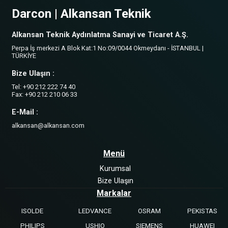
Darcon | Alkansan Teknik
Alkansan Teknik Aydınlatma Sanayi ve Ticaret A.Ş.
Perpa İş merkezi A Blok Kat:1 No:09/0044 Okmeydanı - İSTANBUL |
TÜRKİYE
Bize Ulaşın :
Tel: +90 212 222 74 40
Fax: +90 212 210 06 33
E-Mail :
alkansan@alkansan.com
Menü
Kurumsal
Bize Ulaşın
Markalar
ISOLDE
LEDVANCE
OSRAM
PEKISTAS
PHILIPS
USHIO
SIEMENS
HUAWEI