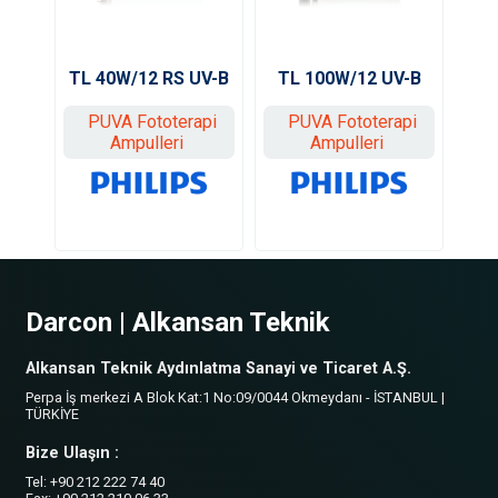
TL 40W/12 RS UV-B
TL 100W/12 UV-B
PUVA Fototerapi
PUVA Fototerapi
Ampulleri
Ampulleri
Darcon | Alkansan Teknik
Alkansan Teknik Aydınlatma Sanayi ve Ticaret A.Ş.
Perpa İş merkezi A Blok Kat:1 No:09/0044 Okmeydanı - İSTANBUL |
TÜRKİYE
Bize Ulaşın :
Tel: +90 212 222 74 40