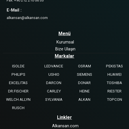
Fax: +90 212 210 06 33
E-Mail :
alkansan@alkansan.com
Menü
Kurumsal
Bize Ulaşın
Markalar
ISOLDE
LEDVANCE
OSRAM
PEKISTAS
PHILIPS
USHIO
SIEMENS
HUAWEI
EXCELITAS
DARCON
DONAR
TOSHIBA
DR.FISCHER
CARLEY
HEINE
RIESTER
WELCH ALLYN
SYLVANIA
ALKAN
TOPCON
RUSCH
Linkler
Alkansan.com